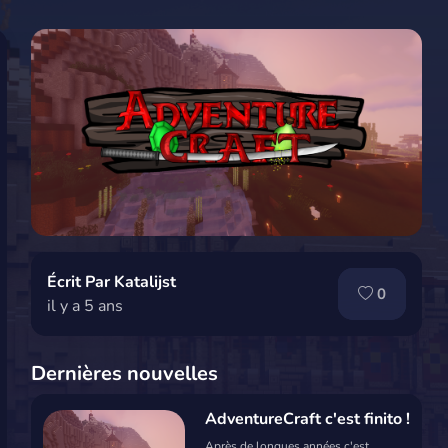
Écrit Par Katalijst
0
il y a 5 ans
Dernières nouvelles
AdventureCraft c'est finito !
Après de longues années c'est