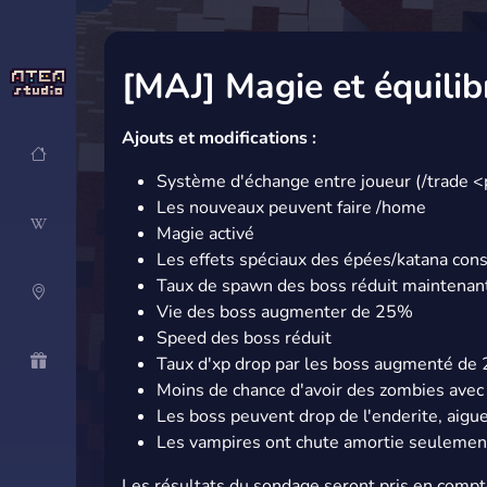
[MAJ] Magie et équili
Ajouts et modifications :
Système d'échange entre joueur (/trade <
Les nouveaux peuvent faire /home
Magie activé
Les effets spéciaux des épées/katana c
Taux de spawn des boss réduit maintenant 
Vie des boss augmenter de 25%
Speed des boss réduit
Taux d'xp drop par les boss augmenté d
Moins de chance d'avoir des zombies avec 
Les boss peuvent drop de l'enderite, aigue
Les vampires ont chute amortie seulement
Les résultats du sondage seront pris en compte