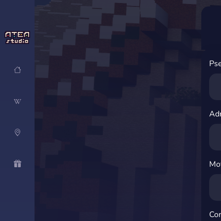
Ps
Adr
Mot
Con