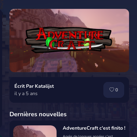
Écrit Par Katalijst
0
il y a 5 ans
Dernières nouvelles
AdventureCraft c'est finito !
Après de longues années c'est